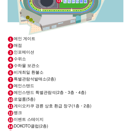
메인 게이트
매점
인포메이션
수위소
수하물 보관소
비개최일 환불소
특별관람석발매소(2층)
메인스탠드
메인스탠드 특별관람석(2층・3층・4층)
로열룸(5층)
게이오카쿠 경륜 상호 환급 창구(1층・2층)
뱅크
이벤트 스테이지
DOKOTO클럽(2층)