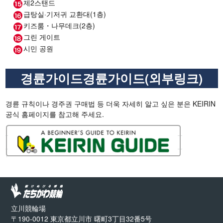
제2스탠드
급탕실·기저귀 교환대(1층)
키즈룸・나무데크(2층)
그린 게이트
시민 공원
경륜가이드경륜가이드(외부링크)
경륜 규칙이나 경주권 구매법 등 더욱 자세히 알고 싶은 분은 KEIRIN
공식 홈페이지를 참고해 주세요.
立川競輪場
〒190-0012 東京都立川市 曙町3丁目32番5号